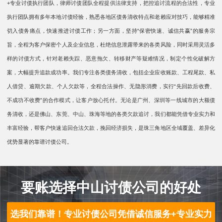
+专业讨债执行团队，律师讨债团队全程提供法律支持，把控追讨流程的合法性，专业
执行团队拥有多年本地讨债经验，熟悉各地区债务清收特点和老赖应对技巧，能够精准
切入债务痛点，快速推进讨债工作；另一方面，坚持“保密快速、诚信共赢”的服务宗
旨，全程为客户保密个人及企业信息，杜绝信息泄露带来的各类风险，同时采用灵活多
样的讨债方式，针对老赖失踪、恶意拖欠、转移财产等疑难情况，制定个性化破解方
案，大幅提升追款成功率。我们专注各类债务清收，包括企业应收账款、工程尾款、私
人借贷、逾期欠款、个人欠款等，全程合法操作、无隐形消费，实行“先回款后收费、
不成功不收费”的合作模式，让客户放心托付。无论是广州、深圳等一线城市的大额债
务清收，还是佛山、东莞、中山、珠海等地的各类欠款追讨，我们都能凭借专业实力和
丰富经验，帮客户快速追回合法欠款，挽回经济损失，是珠三角地区全域覆盖、差异化
优势显著的靠谱讨债公司。
要账选择中山讨债公司的好处
选我们靠谱！专业讨债公司凭借诚信服务+专业实力