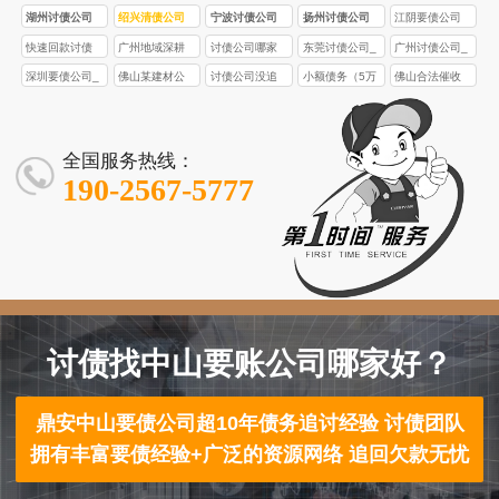
湖州讨债公司
绍兴清债公司
宁波讨债公司
扬州讨债公司
江阴要债公司
快速回款讨债
广州地域深耕
讨债公司哪家
东莞讨债公司_
广州讨债公司_
公司_广州深圳
讨债公司_广州
好？广州专业
电子信息产业
企业/个人债务
深圳要债公司_
佛山某建材公
讨债公司没追
小额债务（5万
佛山合法催收
佛山等广东多
深圳佛山等多
讨债_广州深圳
债务催收_外贸
追讨_商贸货款/
专业债务催收_
司80万货款催
回欠款，要求
以下）讨债公
公司_企业应收
地服务_全流程
地定制化催收_
佛山等多地快
货款/工厂欠款
金融欠款回收_
企业应收账款/
收成功
支付服务费合
司会接吗？值
账款追讨_个人
法务保障
债权安全保障
速要债
追回_合法专业
合法专业有保
工程欠款追回_
理吗？
得委托吗？
欠款催收_佛山
全国服务热线：
障
合法高效回款
本地服务
190-2567-5777
讨债找中山要账公司哪家好？
鼎安中山要债公司超10年债务追讨经验 讨债团队
拥有丰富要债经验+广泛的资源网络 追回欠款无忧