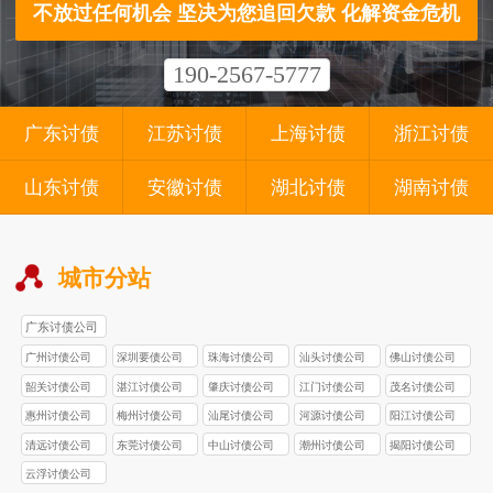
不放过任何机会 坚决为您追回欠款 化解资金危机
190-2567-5777
广东讨债
江苏讨债
上海讨债
浙江讨债
山东讨债
安徽讨债
湖北讨债
湖南讨债
城市分站
广东讨债公司
广州讨债公司
深圳要债公司
珠海讨债公司
汕头讨债公司
佛山讨债公司
韶关讨债公司
湛江讨债公司
肇庆讨债公司
江门讨债公司
茂名讨债公司
惠州讨债公司
梅州讨债公司
汕尾讨债公司
河源讨债公司
阳江讨债公司
清远讨债公司
东莞讨债公司
中山讨债公司
潮州讨债公司
揭阳讨债公司
云浮讨债公司