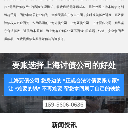
行 “无回款低收费” 的风险代理模式，收费透明无隐形成本，累计处理上海本地债务纠
纷超千起，回款率稳居行业前列，全程无需客户亲自出面，实时反馈催收进度，高效保
障债权人资金回笼。作为靠谱的上海讨债公司、上海要债公司、上海要账公司，始终坚
守合法催收、诚信为本原则，为上海客户解决 “要不回钱” 的难题，快速、安全拿回应
得款项，免费提供债务案件评估与咨询服务。
要账选择上海讨债公司的好处
上海要债公司 您身边的 “正规合法讨债要账专家”
让 “难要的钱” 不再难要 帮您拿回属于自己的钱款
159-5606-0636
新闻资讯