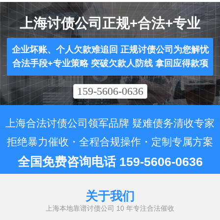
上海讨债公司正规+合法+专业
企业坏账、个人欠款难追回 正规讨债公司为您解忧
合法手段+专业策略 突破欠款人防线 拿回应得款项
159-5606-0636
上海合法讨债公司领军品牌 疑难债务清收专家
拒绝暴力催收・全程合规操作・定制专属方案
全国免费咨询电话 159-5606-0636
关于我们
上海本地靠谱讨债公司 10 年专注合法催收