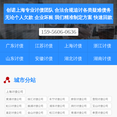
创诺上海专业讨债团队 合法合规追讨各类疑难债务
无论个人欠款 企业坏账 我们精准制定方案 快速回款
159-5606-0636
广东讨债
江苏讨债
上海讨债
浙江讨债
山东讨债
安徽讨债
湖北讨债
湖南讨债
城市分站
上海讨债公司
黄浦讨债公司
徐汇讨债公司
长宁讨债公司
静安讨债公司
普陀讨债公司
虹口讨债公司
杨浦讨债公司
浦东讨债公司
闵行讨债公司
宝山讨债公司
嘉定讨债公司
金山讨债公司
松江讨债公司
青浦讨债公司
奉贤讨债公司