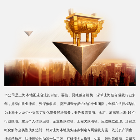
本公司是上海本地正规合法的讨债、要债、要账服务机构，深耕上海债务催收行业多
年，拥有由执业律师、资深催收师、资产调查专员组成的专业团队，全程在法律框架内
为上海个人及企业提供定制化债务解决服务，业务覆盖黄浦、徐汇、浦东等上海 16 个
行政区域。主营个人借款追收、企业货款催收、工程欠款清收、应收账款处理、坏账烂
帐化解等全类型债务追讨，针对上海本地债务痛点制定专属催收方案，依托资产调查、
律师函施压、法律诉讼协助等合法手段，打破债务人拖延、失联、赖账等僵局。公司实