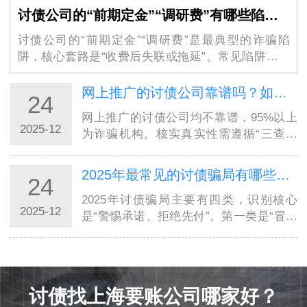
讨债公司的“前期定金”“调研费”有哪些陷阱？如何规避？
讨债公司的“前期定金”“调研费”是最典型的诈骗陷
阱，核心套路是“收费后失联或拖延”。常见陷阱有三
类：一是“低额定金诱惑”，以“2000元定金即可启动催
收”为噱头，收取费用后以“债务人信息有误…
网上推广的讨债公司靠谱吗？如何核实真实性？
24
网上推广的讨债公司均不靠谱，95%以上
2025-12
为诈骗机构。核实真实性需遵循“三查原
则”：一查资质，通过国家企业信用信息公
示系统查询公司注册信息，无营业执照、
2025年最常见的讨债骗局有哪些？识别要点是什么？
24
经营范围与“讨债”无关的直接排除；二查
办…
2025年讨债骗局主要有四类，识别核心
2025-12
是“警惕承诺、拒绝先付”。第一类是“冒充
法务公司骗局”，不法分子注册“XX法务咨
询公司”，伪造律师执业证和成功案例，
以“专业清收”为噱头，收取服务费后失
联…
讨债找上海要账公司哪家好？