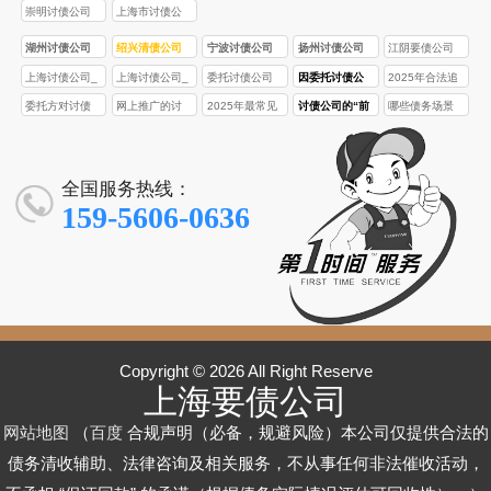
崇明讨债公司
上海市讨债公
司
湖州讨债公司
绍兴清债公司
宁波讨债公司
扬州讨债公司
江阴要债公司
上海讨债公司_
上海讨债公司_
委托讨债公司
因委托讨债公
2025年合法追
合法高效债务
专注疑难债务
和走法律途
司被警方约
债有哪些途
委托方对讨债
网上推广的讨
2025年最常见
讨债公司的“前
哪些债务场景
追讨_本地十年
催收_合法高效
径，成本/收益/
谈，该如何配
径？如何选择
公司的暴力催
债公司靠谱
的讨债骗局有
期定金”“调研
适合找讨债公
经验·快速回款
回款·本地上门
风险对比
合？
最适合自己
收行为，需要
吗？如何核实
哪些？识别要
费”有哪些陷
司？2025年是
保障
服务
的？
担责吗？
真实性？
点是什么？
阱？如何规
否有例外情
全国服务热线：
避？
况？
159-5606-0636
Copyright © 2026 All Right Reserve
上海要债公司
网站地图
（
百度
合规声明（必备，规避风险）本公司仅提供合法的
债务清收辅助、法律咨询及相关服务，不从事任何非法催收活动，