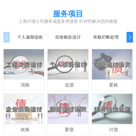
服务项目
上海讨债公司服务涵盖多类债务 针对性解决您的难题
个人逾期追收
应收账款追讨
坏账烂帐处理
公
清账
追债
要账
收账
要债
讨债