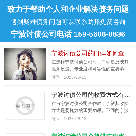
致力于帮助个人和企业解决债务问题
遇到疑难债务问题可以联系助邦免费咨询
宁波讨债公司电话 159-5606-0636
宁波讨债公司的口碑如何查询？
在选择宁波讨债公司时，口碑是反映其
服务质量、专业度和可靠性的重要参
考。良好的口碑意味着该公司更可能高
时间：2025-09-13
效、合法地解决债务问题，而口碑不佳
的公司则可能存在服务拖沓、收费不合
宁波讨债公司的收费方式有几种？
理甚至违规操作等风险。那么，宁波
在与宁波讨债公司合作时，了解其收费
讨…
方式是委托方的重要功课。不同的宁波
讨债公司会根据案件特点、自身运营模
时间：2025-09-13
式等采用不同的收费方式，目前主流的
收费方式主要有以下几种，委托方可结