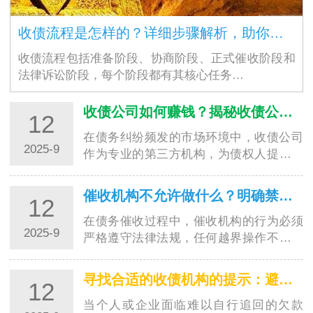
收债流程是怎样的？详细步骤解析，助你高效追回欠款
收债流程包括准备阶段、协商阶段、正式催收阶段和
法律诉讼阶段，每个阶段都有其核心任务…
收债公司如何赚钱？揭秘收债公司的盈利模式
12
在债务纠纷频发的市场环境中，收债公司
2025-9
作为专业的第三方机构，为债权人提供欠
款追讨服务并从中获利。对于很多人来
说，收债公司如何赚钱是一个充满好奇的
催收机构不允许做什么？明确禁区，避免踩坑
12
问题。其实，收债公司的盈…
在债务催收过程中，催收机构的行为必须
2025-9
严格遵守法律法规，任何越界操作不仅会
侵害债务人的合法权益，还可能让委托方
陷入法律纠纷。了解催收机构不允许做的
寻找合适的收债机构的提示：避开陷阱，选对专业帮手
12
事，既能帮助债务人维护…
当个人或企业面临难以自行追回的欠款