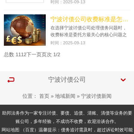
素的综合影响。对于有债务催收需求的
时间：2025-09-13
人来说，了解这些影响因素，能更好地
理解宁波讨债公司的报价逻辑，也能在
宁波讨债公司收费标准是怎样规定的？
选择服务时做出更合适的决策。债务…
在选择宁波讨债公司处理债务问题时，
收费标准是委托方最关心的核心问题之
一。目前，宁波讨债公司的收费标准并
时间：2025-09-13
非完全统一，而是在行业规范框架下，
总数 11
1
2
下一页
页次 1/2
结合案件具体情况形成的差异化定价体
系，同时受到相关指导原则的约束。…
宁波讨债公司
位置：
首页
»
地域新闻
»
宁波讨债新闻
助邦法务作为一家专注讨债、要债、追债、清账、清债等业务的要
账公司，多年经验，不成功不收费，欢迎洽谈合作。
网站地图
（
百度
）温馨提示：债务追讨需及时，超过诉讼时效可能