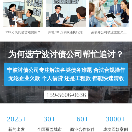
130 万民间借贷难要回？…
异地 30 万草款遇执行难…
某装修公司被业主拖欠工…
为何选宁波讨债公司帮忙追讨？​
宁波讨债公司专注解决各类债务难题 合法合规操作
无论企业欠款 个人借贷 还是工程款 都能快速清收
159-5606-0636
+
+
+
+
2025
30
60
3000
新的出发
全国覆盖城市
商业合作伙伴
成功回款案例