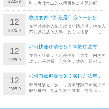
2025-9
时，委托专业的收债机构是常见的解决方
式。但市场上收债机构良莠不齐，若选择
不当，可能不仅追不回欠款，还会陷入法
收债的四个阶段是什么？一步步教你合法高效追回欠款
12
律纠纷或遭受二次损失。因…
在面对债务人拖欠款项的情况时，很多人
2025-9
不知道该从何入手，其实收债是一个有章
法、分阶段的过程。掌握收债的四个阶
段，能让你在追讨欠款时更有条理，既提
如何快速还清债务？掌握这些方法，摆脱负债压力
12
高效率又避免踩坑。本文就…
在当今社会，无论是信用卡透支、网贷欠
2025-9
款，还是房贷、车贷等，债务问题都可能
成为压在人们身上的沉重负担。很多人都
在苦苦寻找快速还清债务的方法，渴望早
如何有效追要债务？实用方法与法律途径全解析
12
日摆脱负债的困扰，重获…
若自身缺乏经验，可咨询律师或正规法律
2025-9
服务机构，制定针对性方案，提高追债成
功率。记住：合法合规是追债的前提，只
有通过正当途径，才能真正维护自身权
益。在商业往来和日常生活…