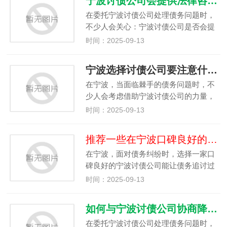
宁波讨债公司会提供法律咨询吗
合自身债务情况选择合适的合作模式…
在委托宁波讨债公司处理债务问题时，
不少人会关心：宁波讨债公司是否会提
供法律咨询？事实上，这一问题的答案
时间：2025-09-13
并非绝对，不同的宁波讨债公司在法律
咨询服务的提供上存在差异，需要结合
宁波选择讨债公司要注意什么？
具体公司的业务范围和专业能力来判…
在宁波，当面临棘手的债务问题时，不
少人会考虑借助宁波讨债公司的力量，
但市场上的宁波讨债公司资质参差不
时间：2025-09-13
齐，若选择不当可能陷入法律纠纷或遭
受经济损失。因此，选择宁波讨债公司
推荐一些在宁波口碑良好的讨债公司
时需格外谨慎，重点关注以下几个方
在宁波，面对债务纠纷时，选择一家口
面…
碑良好的宁波讨债公司能让债务追讨过
程更顺利、更有保障。虽然具体公司名
时间：2025-09-13
称需结合最新市场反馈筛选，但判断宁
波讨债公司口碑的核心标准相对固定，
如何与宁波讨债公司协商降低收费标准？
以下从口碑维度为大家提供选择参考…
在委托宁波讨债公司处理债务问题时，