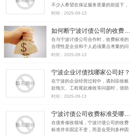
不少人希望在保证服务质量的前提下，
通过协商降低收费标准。其实，只要掌
时间：2025-09-13
握合理的方法和技巧，与宁波讨债公司
就收费进行沟通并达成共识是完全可能
如何断宁波讨债公司的收费标准是否合理?
的。首先，提前做好充分的案件信息…
在与宁波讨债公司合作时，收费标准的
合理性是企业和个人必须重点考量的问
题。若收费过高，可能增加债务解决成
时间：2025-09-13
本；若过低，又可能存在服务质量隐
患。那么，如何判断宁波讨债公司的收
宁波企业讨债找哪家公司好？
费标准是否合理呢？首先，对比行业
在宁波的企业经营过程中，遇到应收账
常…
款拖欠、工程尾款难收等问题时，借助
专业的宁波讨债公司来解决往往能提高
时间：2025-09-13
效率。但面对市场上众多的宁波讨债公
司，企业该如何选择呢？首先，要优先
宁波讨债公司收费标准受哪些因素影响？
选择资质齐全、合规经营的宁波讨债…
在债务催收领域，宁波讨债公司的收费
标准并非固定不变，而是会受到多种因