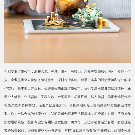
合肥专业讨债公司，深耕合肥、芜湖、滁州、马鞍山、六安等安徽核心地区，专注为个
人、企业提供全方位债务追讨服务，深耕行业多年，积累了丰富的讨债经验和专业的操
作技巧，是本地口碑优良、值得信赖的正规讨债公司。我们专注承接各类疑难债务，涵
盖个人借款、企业货款、工程欠款、合同尾款、坏账烂帐、私人借贷、信用卡逾期代偿
相关欠款等多种类型，无论欠款金额大小、债务周期长短，都能提供针对性的追讨方
案。作为合法合规的讨债公司，我们公司全程坚守法律底线，拒绝暴力讨债，所有操作
流程透明规范，配备专业法务团队全程把控，确保每一步追讨动作合法合规，有效规避
客户法律风险。公司收费标准公开透明，实行“无回款不收费”的合作模式，前期不收取