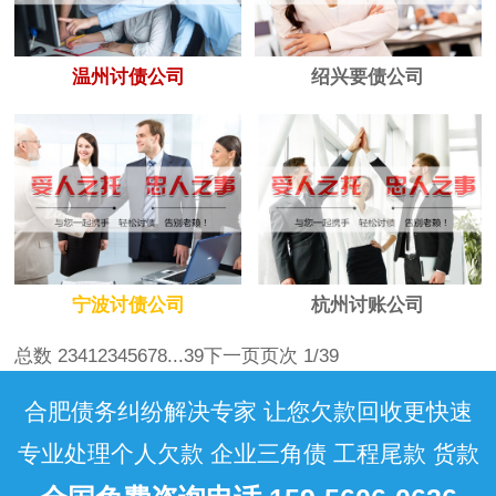
温州讨债公司
绍兴要债公司
宁波讨债公司
杭州讨账公司
总数 234
1
2
3
4
5
6
7
8
...39
下一页
页次 1/39
合肥债务纠纷解决专家 让您欠款回收更快速
专业处理个人欠款 企业三角债 工程尾款 货款