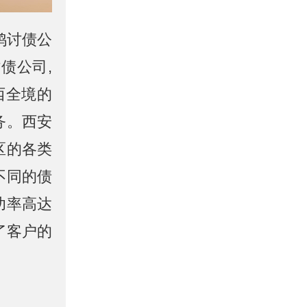
鸡讨债公
债公司,
西全境的
务。西安
区的各类
不同的债
功率高达
了客户的