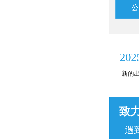
公
202
新的
致
遇