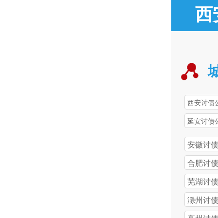
西
西安讨债
延安讨债
安徽讨
合肥讨
芜湖讨
滁州讨