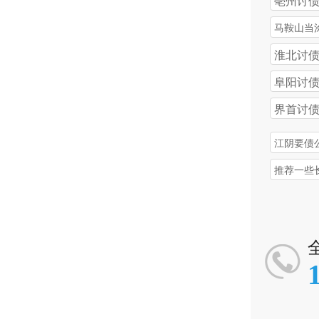
亳州讨
马鞍山当
债公司
淮北讨
阜阳讨
界首讨
江阴要债
推荐一些
碑较好的
债公司