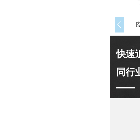
快速
同行