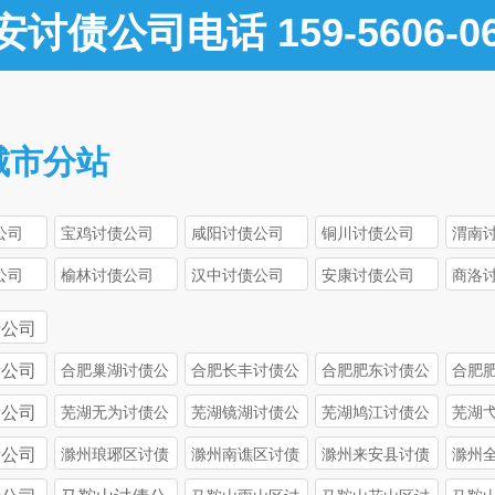
安讨债公司电话 159-5606-06
城市分站
公司
宝鸡讨债公司
咸阳讨债公司
铜川讨债公司
渭南
公司
榆林讨债公司
汉中讨债公司
安康讨债公司
商洛
债公司
债公司
合肥巢湖讨债公
合肥长丰讨债公
合肥肥东讨债公
合肥
司
司
司
司
债公司
芜湖无为讨债公
芜湖镜湖讨债公
芜湖鸠江讨债公
芜湖
司
司
司
司
债公司
滁州琅琊区讨债
滁州南谯区讨债
滁州来安县讨债
滁州
公司
公司
公司
公司