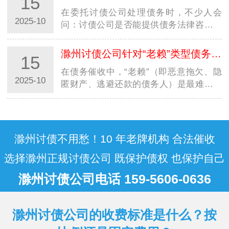
15
据来看，债务处理并无统一周期，从 1 个
在委托讨债公司处理债务时，不少人会
月…
2025-10
问：讨债公司是否能提供债务法律咨询？
是否需要额外花钱？尤其在西安，面对不
同规模的西安讨债公司，明确其法律咨询
滁州讨债公司针对“老赖”类型债务人，有特殊催收方案吗？
15
服务的 “范围” 与 “收费规则”，既能避免
在债务催收中，“老赖”（即恶意拖欠、隐
误…
2025-10
匿财产、逃避还款的债务人）是最难处理
的群体，不少人好奇：讨债公司是否有针
对性的特殊方案？尤其在西安，面对本地
及跨省 “老赖” 的多样规避手段，西安讨
债…
滁州讨债不用愁！10 年老牌机构 合法催收
选择滁州正规讨债公司 既保护债权 也保护自己
滁州讨债公司电话 159-5606-0636
滁州讨债公司的收费标准是什么？按