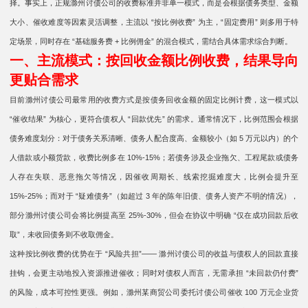
择。事实上，正规滁州讨债公司的收费标准并非单一模式，而是会根据债务类型、金额
大小、催收难度等因素灵活调整，主流以 “按比例收费” 为主，“固定费用” 则多用于特
定场景，同时存在 “基础服务费 + 比例佣金” 的混合模式，需结合具体需求综合判断。
一、主流模式：按回收金额比例收费，结果导向
更贴合需求
目前滁州讨债公司最常用的收费方式是按债务回收金额的固定比例计费，这一模式以
“催收结果” 为核心，更符合债权人 “回款优先” 的需求。通常情况下，比例范围会根据
债务难度划分：对于债务关系清晰、债务人配合度高、金额较小（如 5 万元以内）的个
人借款或小额货款，收费比例多在 10%-15%；若债务涉及企业拖欠、工程尾款或债务
人存在失联、恶意拖欠等情况，因催收周期长、线索挖掘难度大，比例会提升至
15%-25%；而对于 “疑难债务”（如超过 3 年的陈年旧债、债务人资产不明的情况），
部分滁州讨债公司会将比例提高至 25%-30%，但会在协议中明确 “仅在成功回款后收
取”，未收回债务则不收取佣金。
这种按比例收费的优势在于 “风险共担”—— 滁州讨债公司的收益与债权人的回款直接
挂钩，会更主动地投入资源推进催收；同时对债权人而言，无需承担 “未回款仍付费”
的风险，成本可控性更强。例如，滁州某商贸公司委托讨债公司催收 100 万元企业货