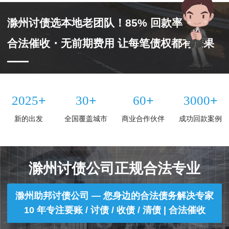
滁州讨债选本地老团队！85% 回款率
合法催收・无前期费用 让每笔债权都有结果
+
+
+
+
2025
30
60
3000
新的出发
全国覆盖城市
商业合作伙伴
成功回款案例
滁州讨债公司正规合法专业
滁州助邦讨债公司 — 您身边的合法债务解决专家
10 年专注要账 / 讨债 / 收债 / 清债 | 合法催收