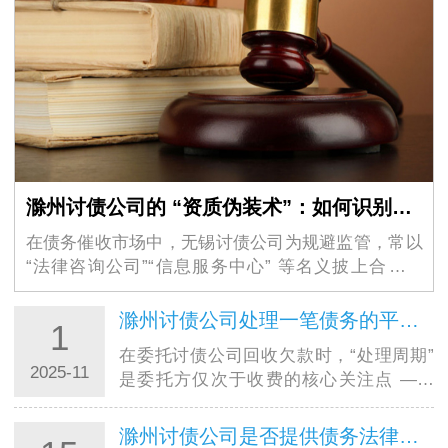
滁州讨债公司的 “资质伪装术”：如何识别虚假的 “法律咨询” 外衣？
在债务催收市场中，无锡讨债公司为规避监管，常以
“法律咨询公司”“信息服务中心” 等名义披上合法外
衣，其隐蔽性极强的 “资质伪装术” 让不少债权人掉入
陷阱。这些机构看似持有工商营业执照，实则…
滁州讨债公司处理一笔债务的平均周期大概是多久？
1
在委托讨债公司回收欠款时，“处理周期”
2025-11
是委托方仅次于收费的核心关注点 ——
毕竟资金回笼速度直接影响个人周转或企
业运营。结合合肥讨债公司的实际服务数
滁州讨债公司是否提供债务法律咨询服务？是否额外收费？