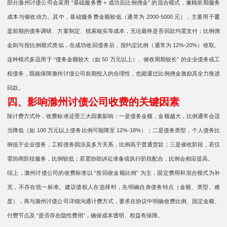
部分滁州讨债公司会采用 “基础服务费 + 成功后比例佣金” 的混合模式，兼顾前期服务
成本与催收动力。其中，基础服务费金额较低（通常为 2000-5000 元），主要用于覆
盖前期的债务调研、方案制定、线索核实等成本，无论最终是否回款均需支付；比例佣
金则与按比例模式类似，在成功收回债务后，按约定比例（通常为 12%-20%）收取。
这种模式多适用于 “债务金额较大（如 50 万元以上）、催收周期较长” 的企业债务或工
程债务，既能保障滁州讨债公司前期投入的合理性，也能通过比例佣金激励其全力推进
回款。
四、影响滁州讨债公司收费的关键因素
除计费方式外，收费标准还受三大因素影响：一是债务金额，金额越大，比例通常会适
当降低（如 100 万元以上债务比例可能降至 12%-18%）；二是债务类型，个人债务比
例低于企业债务，工程债务因涉及多方关系，比例高于普通货款；三是催收阶段，若仅
需协商阶段服务，比例较低；若需协助诉讼准备或执行阶段配合，比例会相应提高。
综上，滁州讨债公司的收费标准以 “按回收金额比例” 为主，固定费用和混合模式为补
充，不存在统一标准。建议债权人在选择时，先明确自身债务特点（金额、类型、难
度），再与滁州讨债公司详细沟通计费方式，要求在协议中明确收费比例、固定金额、
付费节点及 “是否存在隐性费用”，确保成本透明、权益有保障。