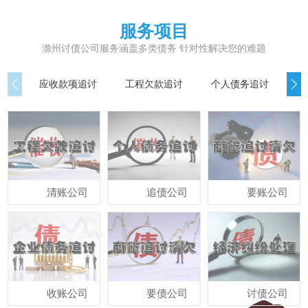
服务项目
滁州讨债公司服务涵盖多类债务 针对性解决您的难题
应收款项追讨
工程欠款追讨
个人债务追讨
债
清账公司
追债公司
要账公司
收账公司
要债公司
讨债公司