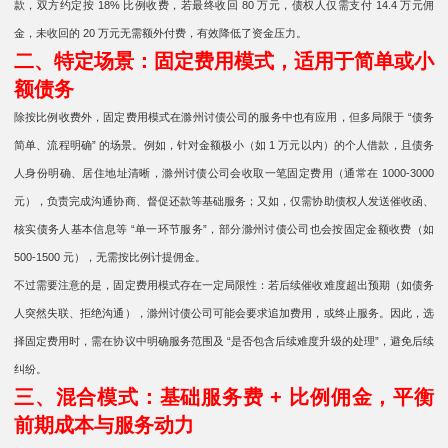
款，双方约定按 18% 比例收费，若最终收回 80 万元，债权人仅需支付 14.4 万元佣
金，未收回的 20 万元无需额外付费，有效降低了资金压力。
二、特定场景：固定费用模式，适用于简单或小
额债务
除按比例收费外，固定费用模式在滁州讨债公司的服务中也有应用，但多局限于 “债务
简单、流程明确” 的场景。例如，针对金额极小（如 1 万元以内）的个人借款，且债务
人身份明确、居住地址清晰，滁州讨债公司会收取一笔固定费用（通常在 1000-3000
元），负责完成沟通协商、督促还款等基础服务；又如，仅需协助债权人发送催收函、
核实债务人基本信息等 “单一环节服务”，部分滁州讨债公司也会按固定金额收费（如
500-1500 元），无需按比例计提佣金。
不过需要注意的是，固定费用模式存在一定局限性：若后续催收难度超出预期（如债务
人突然失联、拒绝沟通），滁州讨债公司可能会要求追加费用，或终止服务。因此，选
择固定费用时，需在协议中明确服务范围及 “是否包含后续难度升级的处理”，避免后续
纠纷。
三、混合模式：基础服务费 + 比例佣金，平衡
前期成本与服务动力