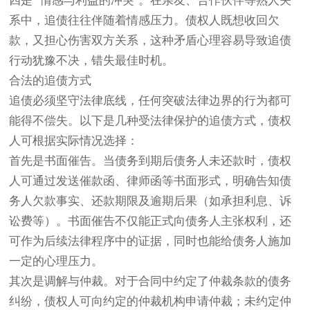
四是 “情感与利益的冲突”。在亲友、合作伙伴等熟人关
系中，追债往往伴随着情感压力。债权人既想收回欠
款，又担心伤害双方关系，这种矛盾心理容易导致追债
行动犹豫不决，错失最佳时机。
合法的追债方式
追债必须坚守法律底线，任何突破法律边界的行为都可
能得不偿失。以下是几种受法律保护的追债方式，债权
人可根据实际情况选择：
首先是书面催告。当债务到期后债务人未还款时，债权
人可通过发送催款函、律师函等书面形式，明确告知债
务人欠款事实、还款期限及逾期后果（如承担利息、诉
讼费等）。书面催告不仅能正式向债务人主张权利，还
可作为后续法律程序中的证据，同时也能给债务人施加
一定的心理压力。
其次是调解与仲裁。对于合同中约定了仲裁条款的债务
纠纷，债权人可向约定的仲裁机构申请仲裁；未约定仲