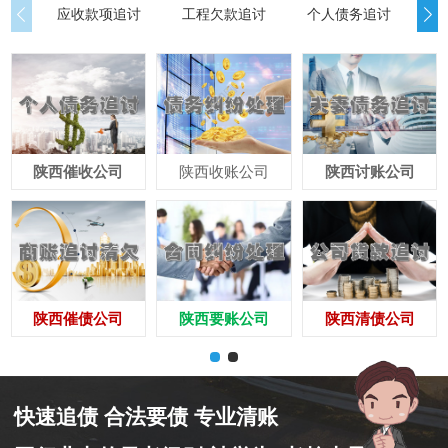
应收款项追讨
工程欠款追讨
个人债务追讨
债
陕西催收公司
陕西收账公司
陕西讨账公司
陕西催债公司
陕西要账公司
陕西清债公司
快速追债 合法要债 专业清账