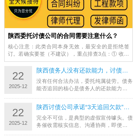
陕西委托讨债公司的合同需要注意什么？
核心注意：此类合同本身无效，最安全的是拒绝签
订。若确实要签（不建议），重点排查3点：① 收费
条款，明确是否有隐性费用，…
陕西债务人没有还款能力，讨债公司有办法吗？
22
没有任何合法办法，委托纯属徒劳。债务
2025-12
能否追回的核心是债务人的还款能力，若
债务人无房产、车辆、存款，无稳定收入
来源，即…
陕西讨债公司承诺“3天追回欠款”，可信吗？
22
完全不可信，是典型的虚假宣传噱头。债
2025-12
务催收需核实信息、沟通协商，即便债务
关系明确、债务人有还款能力，也需一定