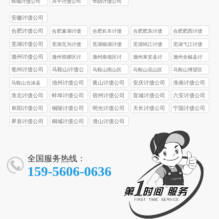
韩城讨债公司
兴平讨债公司
华阴讨债公司
安徽讨债公司
合肥讨债公司
合肥巢湖讨债
合肥长丰讨债
合肥肥东讨债
合肥肥西讨债
公司
公司
公司
公司
芜湖讨债公司
芜湖无为讨债
芜湖镜湖讨债
芜湖鸠江讨债
芜湖弋江讨债
公司
公司
公司
公司
滁州讨债公司
滁州琅琊区讨
滁州南谯区讨
滁州来安县讨
滁州全椒县讨
债公司
债公司
债公司
债公司
亳州讨债公司
马鞍山讨债公
马鞍山雨山区
马鞍山花山区
马鞍山博望区
司
讨债公司
讨债公司
讨债公司
池州讨债公司
黄山讨债公司
安庆讨债公司
淮南讨债公司
马鞍山当涂县
讨债公司
淮北讨债公司
蚌埠讨债公司
宿州讨债公司
宣城讨债公司
六安讨债公司
阜阳讨债公司
铜陵讨债公司
明光讨债公司
天长讨债公司
宁国讨债公司
界首讨债公司
桐城讨债公司
潜山讨债公司
全国服务热线：
159-5606-0636