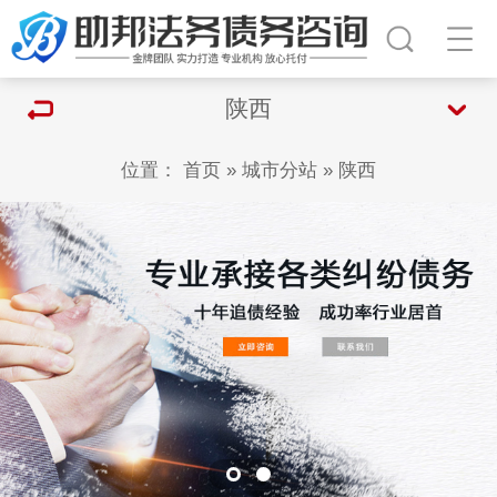
陕西
位置：
首页
»
城市分站
»
陕西