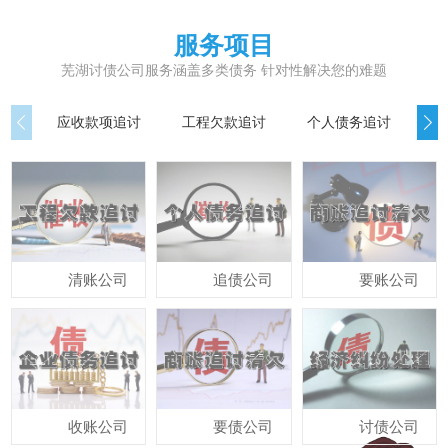
服务项目
芜湖讨债公司服务涵盖多类债务 针对性解决您的难题
应收款项追讨
工程欠款追讨
个人债务追讨
债
清账公司
追债公司
要账公司
收账公司
要债公司
讨债公司