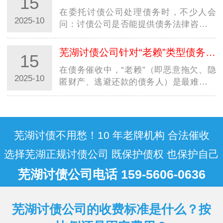
15
据来看，债务处理并无统一周期，从 1 个
在委托讨债公司处理债务时，不少人会
月…
2025-10
问：讨债公司是否能提供债务法律咨询？
是否需要额外花钱？尤其在西安，面对不
同规模的西安讨债公司，明确其法律咨询
芜湖讨债公司针对“老赖”类型债务人，有特殊催收方案吗？
15
服务的 “范围” 与 “收费规则”，既能避免
在债务催收中，“老赖”（即恶意拖欠、隐
误…
2025-10
匿财产、逃避还款的债务人）是最难处理
的群体，不少人好奇：讨债公司是否有针
对性的特殊方案？尤其在西安，面对本地
及跨省 “老赖” 的多样规避手段，西安讨
债…
芜湖讨债不用愁！10 年老牌机构 合法催收
选择芜湖正规讨债公司 既保护债权 也保护自己
芜湖讨债公司电话 159-5606-0636
芜湖讨债公司的收费标准是什么？按