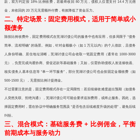
款，双方约定按 18% 比例收费，若最终收回 80 万元，债权人仅需支付 14.4 万元佣
金，未收回的 20 万元无需额外付费，有效降低了资金压力。
二、特定场景：固定费用模式，适用于简单或小
额债务
除按比例收费外，固定费用模式在芜湖讨债公司的服务中也有应用，但多局限于 “债务
简单、流程明确” 的场景。例如，针对金额极小（如 1 万元以内）的个人借款，且债务
人身份明确、居住地址清晰，芜湖讨债公司会收取一笔固定费用（通常在 1000-3000
元），负责完成沟通协商、督促还款等基础服务；又如，仅需协助债权人发送催收函、
核实债务人基本信息等 “单一环节服务”，部分芜湖讨债公司也会按固定金额收费（如
500-1500 元），无需按比例计提佣金。
不过需要注意的是，固定费用模式存在一定局限性：若后续催收难度超出预期（如债务
人突然失联、拒绝沟通），芜湖讨债公司可能会要求追加费用，或终止服务。因此，选
择固定费用时，需在协议中明确服务范围及 “是否包含后续难度升级的处理”，避免后续
纠纷。
三、混合模式：基础服务费 + 比例佣金，平衡
前期成本与服务动力