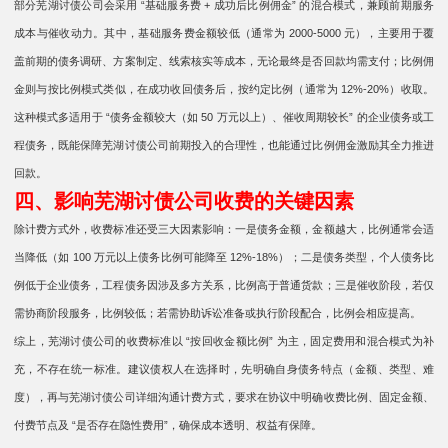
部分芜湖讨债公司会采用 “基础服务费 + 成功后比例佣金” 的混合模式，兼顾前期服务
成本与催收动力。其中，基础服务费金额较低（通常为 2000-5000 元），主要用于覆
盖前期的债务调研、方案制定、线索核实等成本，无论最终是否回款均需支付；比例佣
金则与按比例模式类似，在成功收回债务后，按约定比例（通常为 12%-20%）收取。
这种模式多适用于 “债务金额较大（如 50 万元以上）、催收周期较长” 的企业债务或工
程债务，既能保障芜湖讨债公司前期投入的合理性，也能通过比例佣金激励其全力推进
回款。
四、影响芜湖讨债公司收费的关键因素
除计费方式外，收费标准还受三大因素影响：一是债务金额，金额越大，比例通常会适
当降低（如 100 万元以上债务比例可能降至 12%-18%）；二是债务类型，个人债务比
例低于企业债务，工程债务因涉及多方关系，比例高于普通货款；三是催收阶段，若仅
需协商阶段服务，比例较低；若需协助诉讼准备或执行阶段配合，比例会相应提高。
综上，芜湖讨债公司的收费标准以 “按回收金额比例” 为主，固定费用和混合模式为补
充，不存在统一标准。建议债权人在选择时，先明确自身债务特点（金额、类型、难
度），再与芜湖讨债公司详细沟通计费方式，要求在协议中明确收费比例、固定金额、
付费节点及 “是否存在隐性费用”，确保成本透明、权益有保障。