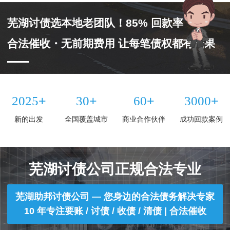
芜湖讨债选本地老团队！85% 回款率
合法催收・无前期费用 让每笔债权都有结果
+
+
+
+
2025
30
60
3000
新的出发
全国覆盖城市
商业合作伙伴
成功回款案例
芜湖讨债公司正规合法专业
芜湖助邦讨债公司 — 您身边的合法债务解决专家
10 年专注要账 / 讨债 / 收债 / 清债 | 合法催收