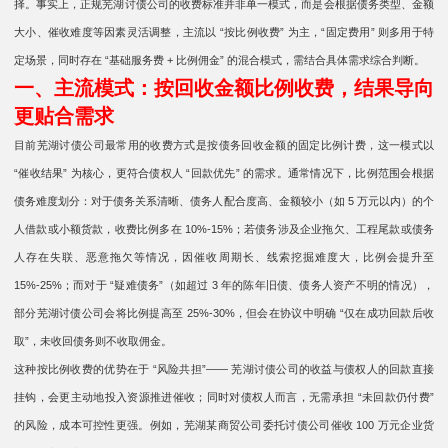
择。事实上，正规芜湖讨债公司的收费标准并非单一模式，而是会根据债务类型、金额
大小、催收难度等因素灵活调整，主流以 “按比例收费” 为主，“固定费用” 则多用于特
定场景，同时存在 “基础服务费 + 比例佣金” 的混合模式，需结合具体需求综合判断。
一、主流模式：按回收金额比例收费，结果导向
更贴合需求
目前芜湖讨债公司最常用的收费方式是按债务回收金额的固定比例计费，这一模式以
“催收结果” 为核心，更符合债权人 “回款优先” 的需求。通常情况下，比例范围会根据
债务难度划分：对于债务关系清晰、债务人配合度高、金额较小（如 5 万元以内）的个
人借款或小额货款，收费比例多在 10%-15%；若债务涉及企业拖欠、工程尾款或债务
人存在失联、恶意拖欠等情况，因催收周期长、线索挖掘难度大，比例会提升至
15%-25%；而对于 “疑难债务”（如超过 3 年的陈年旧债、债务人资产不明的情况），
部分芜湖讨债公司会将比例提高至 25%-30%，但会在协议中明确 “仅在成功回款后收
取”，未收回债务则不收取佣金。
这种按比例收费的优势在于 “风险共担”—— 芜湖讨债公司的收益与债权人的回款直接
挂钩，会更主动地投入资源推进催收；同时对债权人而言，无需承担 “未回款仍付费”
的风险，成本可控性更强。例如，芜湖某商贸公司委托讨债公司催收 100 万元企业货