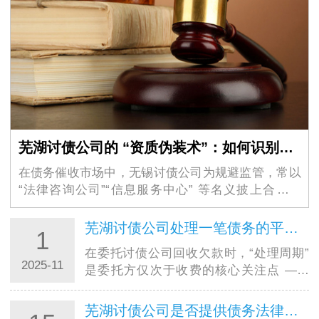
芜湖讨债公司的 “资质伪装术”：如何识别虚假的 “法律咨询” 外衣？
在债务催收市场中，无锡讨债公司为规避监管，常以
“法律咨询公司”“信息服务中心” 等名义披上合法外
衣，其隐蔽性极强的 “资质伪装术” 让不少债权人掉入
陷阱。这些机构看似持有工商营业执照，实则…
芜湖讨债公司处理一笔债务的平均周期大概是多久？
1
在委托讨债公司回收欠款时，“处理周期”
2025-11
是委托方仅次于收费的核心关注点 ——
毕竟资金回笼速度直接影响个人周转或企
业运营。结合合肥讨债公司的实际服务数
芜湖讨债公司是否提供债务法律咨询服务？是否额外收费？