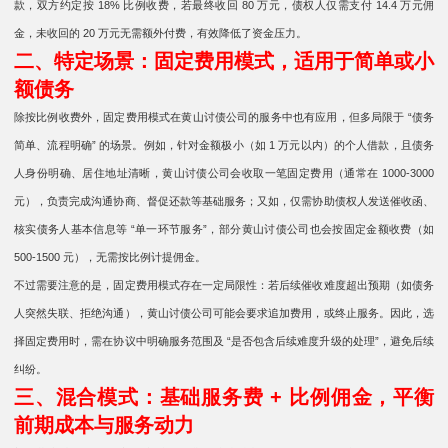
款，双方约定按 18% 比例收费，若最终收回 80 万元，债权人仅需支付 14.4 万元佣
金，未收回的 20 万元无需额外付费，有效降低了资金压力。
二、特定场景：固定费用模式，适用于简单或小
额债务
除按比例收费外，固定费用模式在黄山讨债公司的服务中也有应用，但多局限于 “债务
简单、流程明确” 的场景。例如，针对金额极小（如 1 万元以内）的个人借款，且债务
人身份明确、居住地址清晰，黄山讨债公司会收取一笔固定费用（通常在 1000-3000
元），负责完成沟通协商、督促还款等基础服务；又如，仅需协助债权人发送催收函、
核实债务人基本信息等 “单一环节服务”，部分黄山讨债公司也会按固定金额收费（如
500-1500 元），无需按比例计提佣金。
不过需要注意的是，固定费用模式存在一定局限性：若后续催收难度超出预期（如债务
人突然失联、拒绝沟通），黄山讨债公司可能会要求追加费用，或终止服务。因此，选
择固定费用时，需在协议中明确服务范围及 “是否包含后续难度升级的处理”，避免后续
纠纷。
三、混合模式：基础服务费 + 比例佣金，平衡
前期成本与服务动力