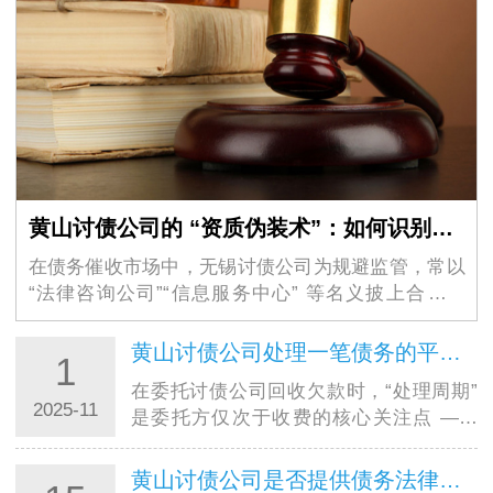
黄山讨债公司的 “资质伪装术”：如何识别虚假的 “法律咨询” 外衣？
在债务催收市场中，无锡讨债公司为规避监管，常以
“法律咨询公司”“信息服务中心” 等名义披上合法外
衣，其隐蔽性极强的 “资质伪装术” 让不少债权人掉入
陷阱。这些机构看似持有工商营业执照，实则…
黄山讨债公司处理一笔债务的平均周期大概是多久？
1
在委托讨债公司回收欠款时，“处理周期”
2025-11
是委托方仅次于收费的核心关注点 ——
毕竟资金回笼速度直接影响个人周转或企
业运营。结合合肥讨债公司的实际服务数
黄山讨债公司是否提供债务法律咨询服务？是否额外收费？