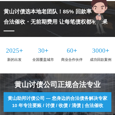
黄山讨债选本地老团队！85% 回款率
合法催收・无前期费用 让每笔债权都有结果
+
+
+
+
2025
30
60
3000
新的出发
全国覆盖城市
商业合作伙伴
成功回款案例
黄山讨债公司正规合法专业
黄山助邦讨债公司 — 您身边的合法债务解决专家
10 年专注要账 / 讨债 / 收债 / 清债 | 合法催收