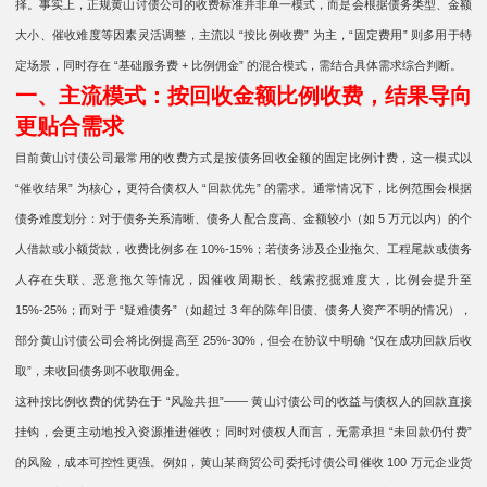
择。事实上，正规黄山讨债公司的收费标准并非单一模式，而是会根据债务类型、金额
大小、催收难度等因素灵活调整，主流以 “按比例收费” 为主，“固定费用” 则多用于特
定场景，同时存在 “基础服务费 + 比例佣金” 的混合模式，需结合具体需求综合判断。
一、主流模式：按回收金额比例收费，结果导向
更贴合需求
目前黄山讨债公司最常用的收费方式是按债务回收金额的固定比例计费，这一模式以
“催收结果” 为核心，更符合债权人 “回款优先” 的需求。通常情况下，比例范围会根据
债务难度划分：对于债务关系清晰、债务人配合度高、金额较小（如 5 万元以内）的个
人借款或小额货款，收费比例多在 10%-15%；若债务涉及企业拖欠、工程尾款或债务
人存在失联、恶意拖欠等情况，因催收周期长、线索挖掘难度大，比例会提升至
15%-25%；而对于 “疑难债务”（如超过 3 年的陈年旧债、债务人资产不明的情况），
部分黄山讨债公司会将比例提高至 25%-30%，但会在协议中明确 “仅在成功回款后收
取”，未收回债务则不收取佣金。
这种按比例收费的优势在于 “风险共担”—— 黄山讨债公司的收益与债权人的回款直接
挂钩，会更主动地投入资源推进催收；同时对债权人而言，无需承担 “未回款仍付费”
的风险，成本可控性更强。例如，黄山某商贸公司委托讨债公司催收 100 万元企业货