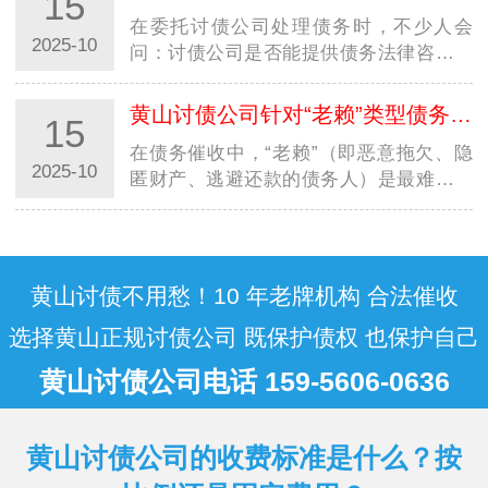
15
据来看，债务处理并无统一周期，从 1 个
在委托讨债公司处理债务时，不少人会
月…
2025-10
问：讨债公司是否能提供债务法律咨询？
是否需要额外花钱？尤其在西安，面对不
同规模的西安讨债公司，明确其法律咨询
黄山讨债公司针对“老赖”类型债务人，有特殊催收方案吗？
15
服务的 “范围” 与 “收费规则”，既能避免
在债务催收中，“老赖”（即恶意拖欠、隐
误…
2025-10
匿财产、逃避还款的债务人）是最难处理
的群体，不少人好奇：讨债公司是否有针
对性的特殊方案？尤其在西安，面对本地
及跨省 “老赖” 的多样规避手段，西安讨
债…
黄山讨债不用愁！10 年老牌机构 合法催收
选择黄山正规讨债公司 既保护债权 也保护自己
黄山讨债公司电话 159-5606-0636
黄山讨债公司的收费标准是什么？按