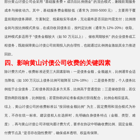
部分黄山讨债公司会采用 “基础服务费 + 成功后比例佣金” 的混合模式，兼顾前期服务
成本与催收动力。其中，基础服务费金额较低（通常为 2000-5000 元），主要用于覆
盖前期的债务调研、方案制定、线索核实等成本，无论最终是否回款均需支付；比例佣
金则与按比例模式类似，在成功收回债务后，按约定比例（通常为 12%-20%）收取。
这种模式多适用于 “债务金额较大（如 50 万元以上）、催收周期较长” 的企业债务或工
程债务，既能保障黄山讨债公司前期投入的合理性，也能通过比例佣金激励其全力推进
回款。
四、影响黄山讨债公司收费的关键因素
除计费方式外，收费标准还受三大因素影响：一是债务金额，金额越大，比例通常会适
当降低（如 100 万元以上债务比例可能降至 12%-18%）；二是债务类型，个人债务比
例低于企业债务，工程债务因涉及多方关系，比例高于普通货款；三是催收阶段，若仅
需协商阶段服务，比例较低；若需协助诉讼准备或执行阶段配合，比例会相应提高。
综上，黄山讨债公司的收费标准以 “按回收金额比例” 为主，固定费用和混合模式为补
充，不存在统一标准。建议债权人在选择时，先明确自身债务特点（金额、类型、难
度），再与黄山讨债公司详细沟通计费方式，要求在协议中明确收费比例、固定金额、
付费节点及 “是否存在隐性费用”，确保成本透明、权益有保障。