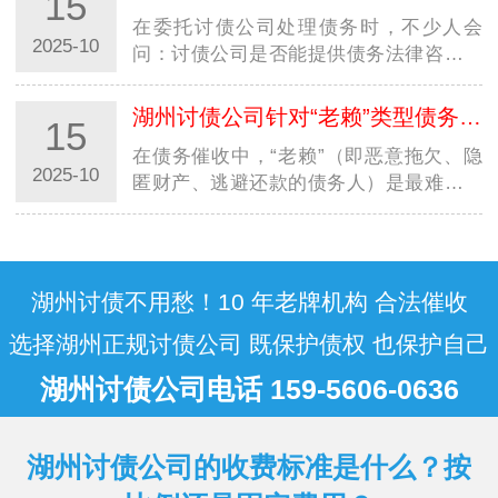
15
据来看，债务处理并无统一周期，从 1 个
在委托讨债公司处理债务时，不少人会
月…
2025-10
问：讨债公司是否能提供债务法律咨询？
是否需要额外花钱？尤其在西安，面对不
同规模的西安讨债公司，明确其法律咨询
湖州讨债公司针对“老赖”类型债务人，有特殊催收方案吗？
15
服务的 “范围” 与 “收费规则”，既能避免
在债务催收中，“老赖”（即恶意拖欠、隐
误…
2025-10
匿财产、逃避还款的债务人）是最难处理
的群体，不少人好奇：讨债公司是否有针
对性的特殊方案？尤其在西安，面对本地
及跨省 “老赖” 的多样规避手段，西安讨
债…
湖州讨债不用愁！10 年老牌机构 合法催收
选择湖州正规讨债公司 既保护债权 也保护自己
湖州讨债公司电话 159-5606-0636
湖州讨债公司的收费标准是什么？按