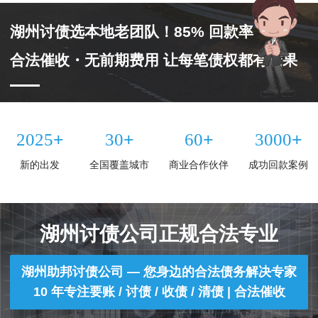
湖州讨债选本地老团队！85% 回款率
合法催收・无前期费用 让每笔债权都有结果
+
+
+
+
2025
30
60
3000
新的出发
全国覆盖城市
商业合作伙伴
成功回款案例
湖州讨债公司正规合法专业
湖州助邦讨债公司 — 您身边的合法债务解决专家
10 年专注要账 / 讨债 / 收债 / 清债 | 合法催收