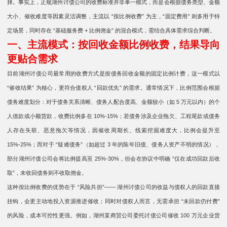
择。事实上，正规湖州讨债公司的收费标准并非单一模式，而是会根据债务类型、金额
大小、催收难度等因素灵活调整，主流以 “按比例收费” 为主，“固定费用” 则多用于特
定场景，同时存在 “基础服务费 + 比例佣金” 的混合模式，需结合具体需求综合判断。
一、主流模式：按回收金额比例收费，结果导向
更贴合需求
目前湖州讨债公司最常用的收费方式是按债务回收金额的固定比例计费，这一模式以
“催收结果” 为核心，更符合债权人 “回款优先” 的需求。通常情况下，比例范围会根据
债务难度划分：对于债务关系清晰、债务人配合度高、金额较小（如 5 万元以内）的个
人借款或小额货款，收费比例多在 10%-15%；若债务涉及企业拖欠、工程尾款或债务
人存在失联、恶意拖欠等情况，因催收周期长、线索挖掘难度大，比例会提升至
15%-25%；而对于 “疑难债务”（如超过 3 年的陈年旧债、债务人资产不明的情况），
部分湖州讨债公司会将比例提高至 25%-30%，但会在协议中明确 “仅在成功回款后收
取”，未收回债务则不收取佣金。
这种按比例收费的优势在于 “风险共担”—— 湖州讨债公司的收益与债权人的回款直接
挂钩，会更主动地投入资源推进催收；同时对债权人而言，无需承担 “未回款仍付费”
的风险，成本可控性更强。例如，湖州某商贸公司委托讨债公司催收 100 万元企业货