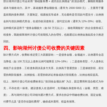
部分湖州讨债公司会采用 “基础服务费 + 成功后比例佣金” 的混合模式，兼顾前期服务
成本与催收动力。其中，基础服务费金额较低（通常为 2000-5000 元），主要用于覆
盖前期的债务调研、方案制定、线索核实等成本，无论最终是否回款均需支付；比例佣
金则与按比例模式类似，在成功收回债务后，按约定比例（通常为 12%-20%）收取。
这种模式多适用于 “债务金额较大（如 50 万元以上）、催收周期较长” 的企业债务或工
程债务，既能保障湖州讨债公司前期投入的合理性，也能通过比例佣金激励其全力推进
回款。
四、影响湖州讨债公司收费的关键因素
除计费方式外，收费标准还受三大因素影响：一是债务金额，金额越大，比例通常会适
当降低（如 100 万元以上债务比例可能降至 12%-18%）；二是债务类型，个人债务比
例低于企业债务，工程债务因涉及多方关系，比例高于普通货款；三是催收阶段，若仅
需协商阶段服务，比例较低；若需协助诉讼准备或执行阶段配合，比例会相应提高。
综上，湖州讨债公司的收费标准以 “按回收金额比例” 为主，固定费用和混合模式为补
充，不存在统一标准。建议债权人在选择时，先明确自身债务特点（金额、类型、难
度），再与湖州讨债公司详细沟通计费方式，要求在协议中明确收费比例、固定金额、
付费节点及 “是否存在隐性费用”，确保成本透明、权益有保障。