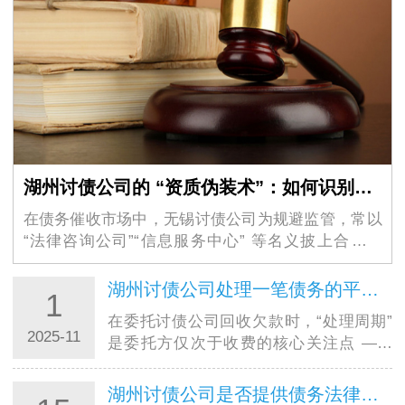
湖州讨债公司的 “资质伪装术”：如何识别虚假的 “法律咨询” 外衣？
在债务催收市场中，无锡讨债公司为规避监管，常以
“法律咨询公司”“信息服务中心” 等名义披上合法外
衣，其隐蔽性极强的 “资质伪装术” 让不少债权人掉入
陷阱。这些机构看似持有工商营业执照，实则…
湖州讨债公司处理一笔债务的平均周期大概是多久？
1
在委托讨债公司回收欠款时，“处理周期”
2025-11
是委托方仅次于收费的核心关注点 ——
毕竟资金回笼速度直接影响个人周转或企
业运营。结合合肥讨债公司的实际服务数
湖州讨债公司是否提供债务法律咨询服务？是否额外收费？