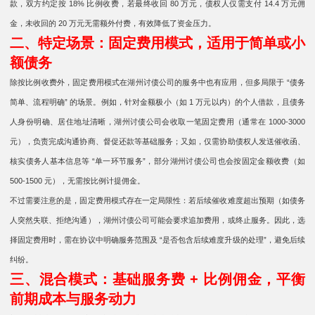
款，双方约定按 18% 比例收费，若最终收回 80 万元，债权人仅需支付 14.4 万元佣
金，未收回的 20 万元无需额外付费，有效降低了资金压力。
二、特定场景：固定费用模式，适用于简单或小
额债务
除按比例收费外，固定费用模式在湖州讨债公司的服务中也有应用，但多局限于 “债务
简单、流程明确” 的场景。例如，针对金额极小（如 1 万元以内）的个人借款，且债务
人身份明确、居住地址清晰，湖州讨债公司会收取一笔固定费用（通常在 1000-3000
元），负责完成沟通协商、督促还款等基础服务；又如，仅需协助债权人发送催收函、
核实债务人基本信息等 “单一环节服务”，部分湖州讨债公司也会按固定金额收费（如
500-1500 元），无需按比例计提佣金。
不过需要注意的是，固定费用模式存在一定局限性：若后续催收难度超出预期（如债务
人突然失联、拒绝沟通），湖州讨债公司可能会要求追加费用，或终止服务。因此，选
择固定费用时，需在协议中明确服务范围及 “是否包含后续难度升级的处理”，避免后续
纠纷。
三、混合模式：基础服务费 + 比例佣金，平衡
前期成本与服务动力