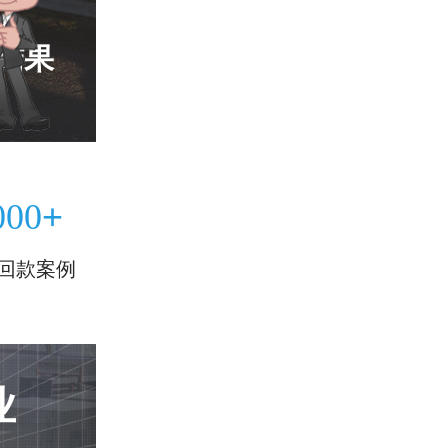
结果
+
000
回款案例
业