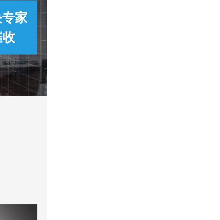
决专家
催收