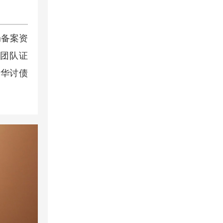
局备案资
师团队证
金华讨债