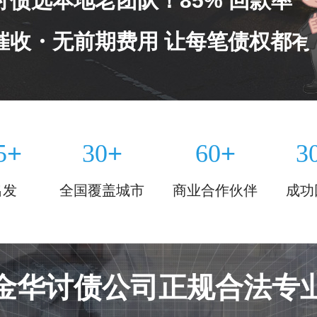
讨债选本地老团队！85% 回款率
催收・无前期费用 让每笔债权都有
+
+
+
5
30
60
3
出发
全国覆盖城市
商业合作伙伴
成功
金华讨债公司正规合法专