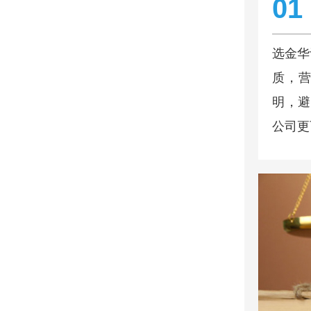
01
选金华
质，营
明，避
公司更