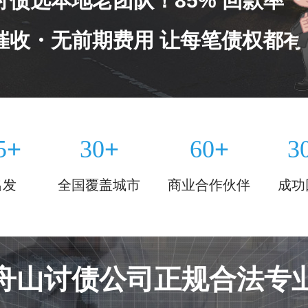
讨债选本地老团队！85% 回款率
催收・无前期费用 让每笔债权都有
+
+
+
5
30
60
3
出发
全国覆盖城市
商业合作伙伴
成功
舟山讨债公司正规合法专