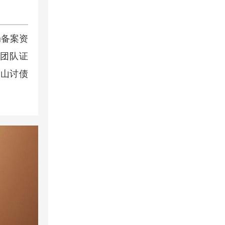
局备案资
师团队证
舟山讨债