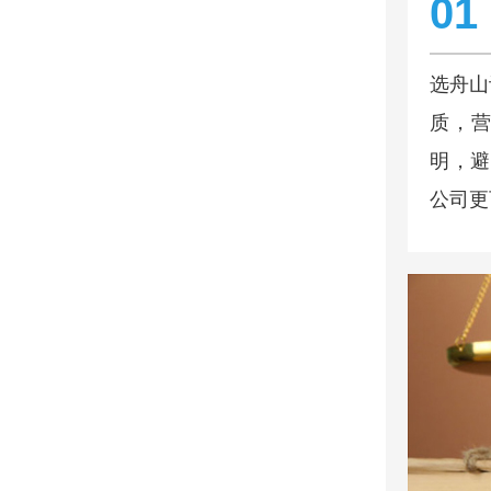
01
选舟山
质，营
明，避
公司更