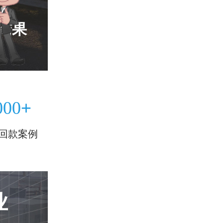
结果
+
000
回款案例
业