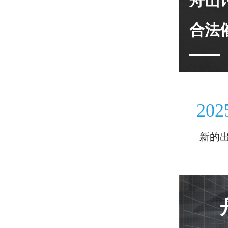
舟山
合法
202
新的