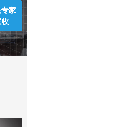
决专家
催收