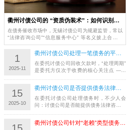
衢州讨债公司的 “资质伪装术”：如何识别虚假的 “法律咨询” 外衣？
在债务催收市场中，无锡讨债公司为规避监管，常以
“法律咨询公司”“信息服务中心” 等名义披上合法外
衣，其隐蔽性极强的 “资质伪装术” 让不少债权人掉入
陷阱。这些机构看似持有工商营业执照，实则…
衢州讨债公司处理一笔债务的平均周期大概是多久？
1
在委托讨债公司回收欠款时，“处理周期”
2025-11
是委托方仅次于收费的核心关注点 ——
毕竟资金回笼速度直接影响个人周转或企
业运营。结合合肥讨债公司的实际服务数
衢州讨债公司是否提供债务法律咨询服务？是否额外收费？
15
据来看，债务处理并无统一周期，从 1 个
月…
在委托讨债公司处理债务时，不少人会
2025-10
问：讨债公司是否能提供债务法律咨询？
是否需要额外花钱？尤其在西安，面对不
同规模的西安讨债公司，明确其法律咨询
衢州讨债公司针对“老赖”类型债务人，有特殊催收方案吗？
15
服务的 “范围” 与 “收费规则”，既能避免