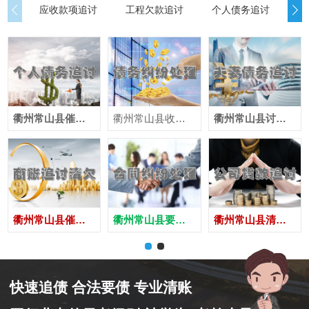
应收款项追讨
工程欠款追讨
个人债务追讨
债
衢州常山县催收公司
衢州常山县收账公司
衢州常山县讨账公司
衢州常山县催债公司
衢州常山县要账公司
衢州常山县清债公司
快速追债 合法要债 专业清账