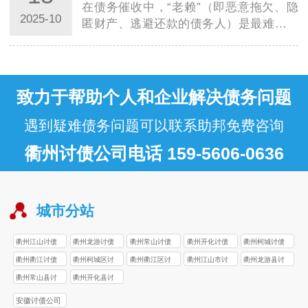
误…
在债务催收中，“老赖”（即恶意拖欠、隐
2025-10
匿财产、逃避还款的债务人）是最难处理
的群体，不少人好奇：讨债公司是否有针
对性的特殊方案？尤其在西安，面对本地
及跨省 “老赖” 的多样规避手段，西安讨
债…
致力于帮助个人和企业解决债务问题
遇到疑难债务问题可以联系助邦免费咨询
衢州讨债公司电话 159-5606-0636
城市分站
衢州江山讨债
衢州龙游讨债
衢州常山讨债
衢州开化讨债
衢州柯城讨债
公司
公司
公司
公司
公司
衢州衢江讨债
衢州柯城区讨
衢州衢江区讨
衢州江山市讨
衢州龙游县讨
公司
债公司
债公司
债公司
债公司
衢州常山县讨
衢州开化县讨
债公司
债公司
安徽讨债公司