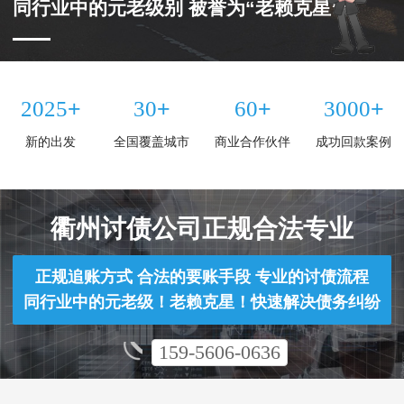
同行业中的元老级别 被誉为“老赖克星”
+
+
+
+
2025
30
60
3000
新的出发
全国覆盖城市
商业合作伙伴
成功回款案例
衢州讨债公司正规合法专业
正规追账方式 合法的要账手段 专业的讨债流程
同行业中的元老级！老赖克星！快速解决债务纠纷
159-5606-0636