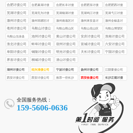
合肥讨债公司
合肥巢湖讨债
合肥长丰讨债
合肥肥东讨债
合肥肥西讨债
公司
公司
公司
公司
芜湖讨债公司
芜湖无为讨债
芜湖镜湖讨债
芜湖鸠江讨债
芜湖弋江讨债
公司
公司
公司
公司
滁州讨债公司
滁州琅琊区讨
滁州南谯区讨
滁州来安县讨
滁州全椒县讨
债公司
债公司
债公司
债公司
亳州讨债公司
马鞍山讨债公
马鞍山雨山区
马鞍山花山区
马鞍山博望区
司
讨债公司
讨债公司
讨债公司
池州讨债公司
黄山讨债公司
安庆讨债公司
淮南讨债公司
马鞍山当涂县
讨债公司
淮北讨债公司
蚌埠讨债公司
宿州讨债公司
宣城讨债公司
六安讨债公司
阜阳讨债公司
铜陵讨债公司
明光讨债公司
天长讨债公司
宁国讨债公司
界首讨债公司
桐城讨债公司
潜山讨债公司
湖州讨债公司
绍兴清债公司
宁波讨债公司
扬州讨债公司
江阴要债公司
西安讨债公司
西安讨债公司
推荐一些长沙
西安收债公司
长沙正规讨债
首选品牌！西
合法合规！西
口碑较好的正
专业处理疑难
公司的收费标
安要债 / 收债公
安要债 / 收债公
规讨债公司
债务！西安讨
准受哪些因素
司，10 年经
司，5 名持证法
债 / 要债公司，
影响？
全国服务热线：
验，5 亿 + 追
务，3000 + 案
93% 成功率，
159-5606-0636
回欠款
例零投诉
服务全西安