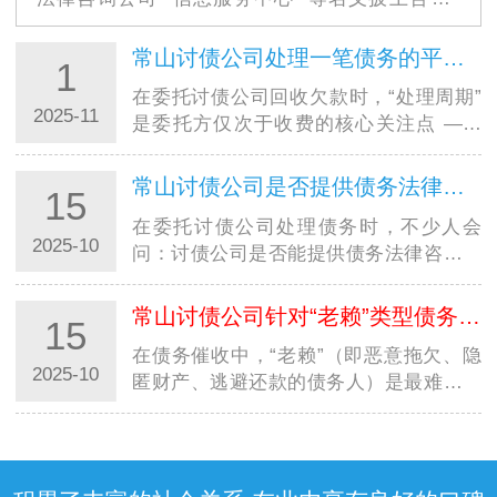
衣，其隐蔽性极强的 “资质伪装术” 让不少债权人掉入
陷阱。这些机构看似持有工商营业执照，实则…
常山讨债公司处理一笔债务的平均周期大概是多久？
1
在委托讨债公司回收欠款时，“处理周期”
2025-11
是委托方仅次于收费的核心关注点 ——
毕竟资金回笼速度直接影响个人周转或企
业运营。结合合肥讨债公司的实际服务数
常山讨债公司是否提供债务法律咨询服务？是否额外收费？
15
据来看，债务处理并无统一周期，从 1 个
在委托讨债公司处理债务时，不少人会
月…
2025-10
问：讨债公司是否能提供债务法律咨询？
是否需要额外花钱？尤其在西安，面对不
同规模的西安讨债公司，明确其法律咨询
常山讨债公司针对“老赖”类型债务人，有特殊催收方案吗？
15
服务的 “范围” 与 “收费规则”，既能避免
在债务催收中，“老赖”（即恶意拖欠、隐
误…
2025-10
匿财产、逃避还款的债务人）是最难处理
的群体，不少人好奇：讨债公司是否有针
对性的特殊方案？尤其在西安，面对本地
及跨省 “老赖” 的多样规避手段，西安讨
债…